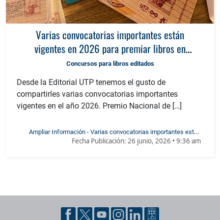
Varias convocatorias importantes están
vigentes en 2026 para premiar libros en
Colombia
Concursos para libros editados
Desde la Editorial UTP tenemos el gusto de
compartirles varias convocatorias importantes
vigentes en el año 2026. Premio Nacional de […]
Ampliar Información - Varias convocatorias importantes están
Fecha Publicación:
26 junio, 2026 • 9:36 am
vigentes en 2026 para premiar libros en Colombia
Pie de página con información de contacto, redes sociales y dat