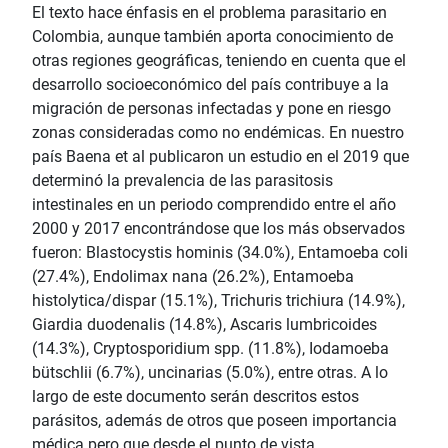
El texto hace énfasis en el problema parasitario en
Colombia, aunque también aporta conocimiento de
otras regiones geográficas, teniendo en cuenta que el
desarrollo socioeconómico del país contribuye a la
migración de personas infectadas y pone en riesgo
zonas consideradas como no endémicas. En nuestro
país Baena et al publicaron un estudio en el 2019 que
determinó la prevalencia de las parasitosis
intestinales en un periodo comprendido entre el año
2000 y 2017 encontrándose que los más observados
fueron: Blastocystis hominis (34.0%), Entamoeba coli
(27.4%), Endolimax nana (26.2%), Entamoeba
histolytica/dispar (15.1%), Trichuris trichiura (14.9%),
Giardia duodenalis (14.8%), Ascaris lumbricoides
(14.3%), Cryptosporidium spp. (11.8%), Iodamoeba
bütschlii (6.7%), uncinarias (5.0%), entre otras. A lo
largo de este documento serán descritos estos
parásitos, además de otros que poseen importancia
médica pero que desde el punto de vista