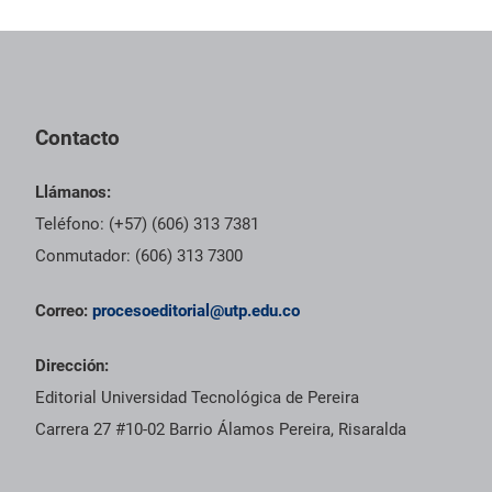
Pie de página con información de contacto, redes sociales y dat
Contacto
Llámanos:
Teléfono: (+57) (606) 313 7381
Conmutador: (606) 313 7300
Correo:
procesoeditorial@utp.edu.co
Dirección:
Editorial Universidad Tecnológica de Pereira
Carrera 27 #10-02 Barrio Álamos Pereira, Risaralda