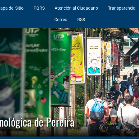
apa del Sitio
PQRS
Atención al Ciudadano
Transparencia
Correo
RSS
cnológica de Pereira