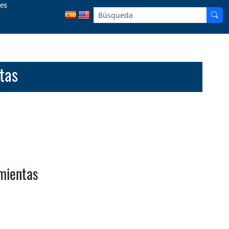
les
tas
mientas