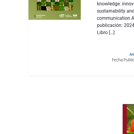
knowledge: innov
sustainability an
communication A
publicación: 2024 
Libro […]
Am
Fecha Publi
approp
agroindustrial
sustain