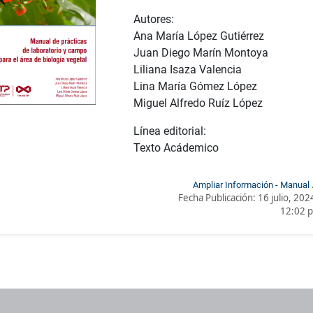
Autores:
Ana María López Gutiérrez
Juan Diego Marín Montoya
Liliana Isaza Valencia
Lina María Gómez López
Miguel Alfredo Ruíz López
Línea editorial:
Texto Acádemico
Ampliar Información - Manual 
Fecha Publicación:
16 julio, 202
prácticasde laboratorio y campopara 
12:02 
área de biología vege
os institucionales