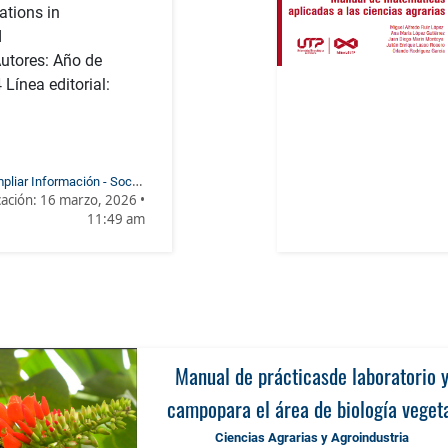
ations in
d
utores: Año de
Línea editorial:
pliar Información - Social
cación:
16 marzo, 2026 •
riation of agricultural and
11:49 am
 knowledge: innovations in
ability and communication
Manual de prácticasde laboratorio 
campopara el área de biología veget
Ciencias Agrarias y Agroindustria