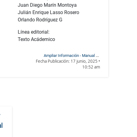
Juan Diego Marín Montoya
Julián Enrique Lasso Rosero
Orlando Rodríguez G
Línea editorial:
Texto Acádemico
Ampliar Información - Manual de
Fecha Publicación:
17 junio, 2025 •
matemáticas aplicadas a las ciencias
10:52 am
agrarias
y
al