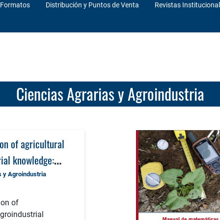
Formatos
Distribución y Puntos de Venta
Revistas Instituciona
Ciencias Agrarias y Agroindustria
on of agricultural
rial knowledge:
ustainability and
 y Agroindustria
ication
ion of
groindustrial