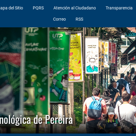
apa del Sitio
PQRS
Atención al Ciudadano
Transparencia
Correo
RSS
cnológica de Pereira