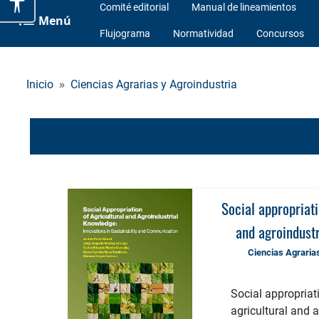
Comité editorial
Manual de lineamientos
Menú
Flujograma
Normatividad
Concursos
Inicio
Ciencias Agrarias y Agroindustria
Social appropriati
and agroindust
innovations in s
Ciencias Agrarias
commun
Social appropriat
agricultural and a